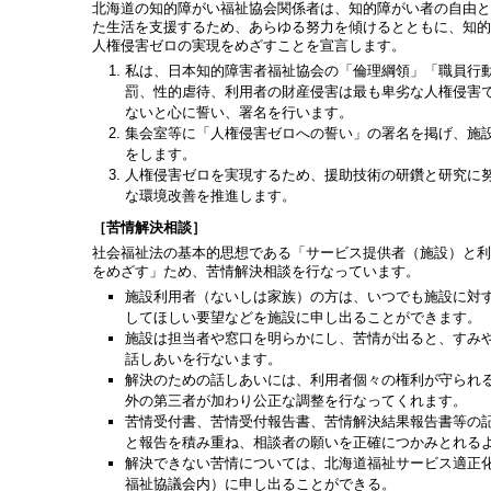
北海道の知的障がい福祉協会関係者は、知的障がい者の自由と
た生活を支援するため、あらゆる努力を傾けるとともに、知的
人権侵害ゼロの実現をめざすことを宣言します。
私は、日本知的障害者福祉協会の「倫理綱領」「職員行
罰、性的虐待、利用者の財産侵害は最も卑劣な人権侵害
ないと心に誓い、署名を行います。
集会室等に「人権侵害ゼロへの誓い」の署名を掲げ、施
をします。
人権侵害ゼロを実現するため、援助技術の研鑽と研究に
な環境改善を推進します。
［苦情解決相談］
社会福祉法の基本的思想である「サービス提供者（施設）と利
をめざす」ため、苦情解決相談を行なっています。
施設利用者（ないしは家族）の方は、いつでも施設に対
してほしい要望などを施設に申し出ることができます。
施設は担当者や窓口を明らかにし、苦情が出ると、すみ
話しあいを行ないます。
解決のための話しあいには、利用者個々の権利が守られ
外の第三者が加わり公正な調整を行なってくれます。
苦情受付書、苦情受付報告書、苦情解決結果報告書等の
と報告を積み重ね、相談者の願いを正確につかみとれる
解決できない苦情については、北海道福祉サービス適正
福祉協議会内）に申し出ることができる。