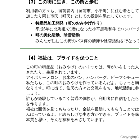
【3】この街に生き、この街と歩む
利用者の方々も、留萌管内（留萌市、小平町）に住む者として
加したり同じ市民（町民）としての役割を果たしています。
特産品加工開発（町のおみやげ作り）
平成6年に北海道で1番になった小平黒毛和牛でハンバー
町の美化活動、除雪活動
みんなが住むこの街のバス停の清掃や除雪活動を行なっ
【4】福祉は、プライドを保つこと
この町の特産品（おみやげ）のいくつかは、障がいをもった人
されたり、生産されています。
アイボリーメロン、お米のパン、ハンバーグ、ビーフシチュー
私たちも、この町のおみやげを作っているんだよ。ちょっと胸
なります。町に出て、住民の方々と交流をもち、地域活動に参
しょう。
誰もが経験しているごく普通の体験が、利用者に自信をもたら
を作ります。
福祉は面倒を見てもらったり、金銭を援助してもらうことでは
んばっているよ。と誇らしげな生き方ができる。プライドを保
本質と思い、そんな福祉をめざしています。
Copyright(C)