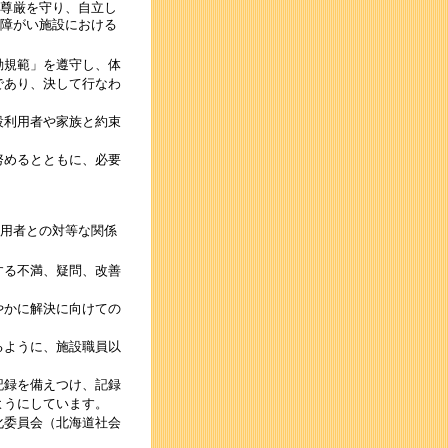
尊厳を守り、自立し
障がい施設における
動規範」を遵守し、体
であり、決して行なわ
設利用者や家族と約束
努めるとともに、必要
用者との対等な関係
する不満、疑問、改善
やかに解決に向けての
るように、施設職員以
記録を備えつけ、記録
ようにしています。
化委員会（北海道社会