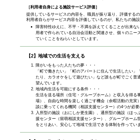
［利用者自身による施設サービス評価］
提供しているサービスの内容を、職員が振り返り、評価するの
利用者自らがサービス内容を評価しているのが、私たちの施設
障害特性ゆえに、不平・不満を訴えてくることが出来な
用者で作られている自治会活動と関連させ、個々のニー
ていくことをねらいとしています。
【2】地域での生活を支える
障がいをもった人たちの夢・・・
「町で働きたい」「町のアパートに住んで生活したい」
たり、カラオケをして遊びたい」など誰もが町でごく普
望んでいます。
地域内生活を可能にする条件・・・
生活を送る場所（住宅・グループホーム）と収入を得る
場）、自由な時間を楽しく過ごす機会（余暇活動の充実
談に乗ってくれる機関（相談支援センター）の4つが必要
入所型の施設（おにしか更生園）、通所型の施設（ほっ
援センター（留萌相談支援センター）、グループホーム
をとりあい、安心して地域で生活できる体制を作ってい