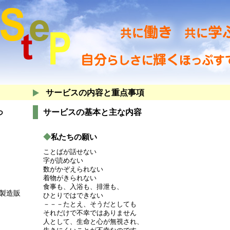
サービスの内容と重点事項
サービスの基本と主な内容
つ
◆
私たちの願い
ことばが話せない
字が読めない
数がかぞえられない
着物がきられない
食事も、入浴も、排泄も、
製造販
ひとりではできない
－－－たとえ、そうだとしても
それだけで不幸ではありません
人として、生命と心が無視され、