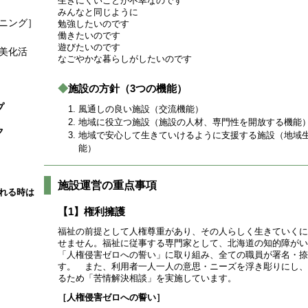
生きにくいことが不幸なのです
みんなと同じように
ニング］
勉強したいのです
働きたいのです
遊びたいのです
美化活
なごやかな暮らしがしたいのです
◆
施設の方針（3つの機能）
プ
風通しの良い施設（交流機能）
地域に役立つ施設（施設の人材、専門性を開放する機能
ク
地域で安心して生きていけるように支援する施設（地域
能）
施設運営の重点事項
れる時は
【1】権利擁護
福祉の前提として人権尊重があり、その人らしく生きていくに
せません。福祉に従事する専門家として、北海道の知的障がい
「人権侵害ゼロへの誓い」に取り組み、全ての職員が署名・捺
す。 また、利用者一人一人の意思・ニーズを浮き彫りにし、
るため「苦情解決相談」を実施しています。
［人権侵害ゼロへの誓い］