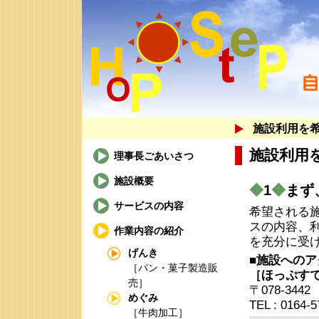
施設利用を
施設利用
理事長ごあいさつ
施設概要
◆
1
◆
まず
サービスの内容
希望される
スの内容、
作業内容の紹介
を充分に受
げんき
■施設へのア
［パン・菓子製造販
［ほっぷす
売］
〒078-34
めぐみ
TEL : 0164-
［牛肉加工］