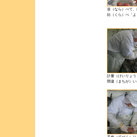
並（なら）べて、
比（くら）べ「よ
計量（けいりょう
間違（まちが）い