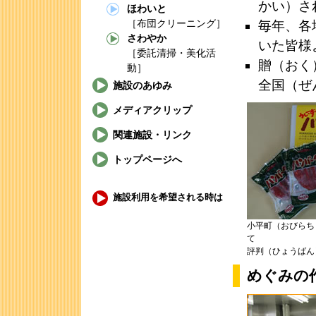
かい）さ
ほわいと
［布団クリーニング］
毎年、各
さわやか
いた皆様
［委託清掃・美化活
贈（おく
動］
全国（ぜ
施設のあゆみ
メディアクリップ
関連施設・リンク
トップページへ
施設利用を希望される時は
小平町（おびらち
て
評判（ひょうばん
めぐみの