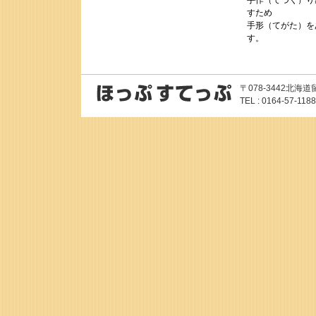
手作（てづく）り
すため
手形（てがた）を
す。
〒078-3442北
TEL : 0164-57-118