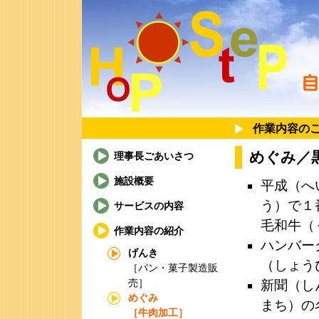
作業内容の
めぐみ／
理事長ごあいさつ
施設概要
平成（へ
う）で１
サービスの内容
毛和牛（
作業内容の紹介
ハンバー
げんき
（しょう
［パン・菓子製造販
売］
新聞（し
めぐみ
まち）の
［牛肉加工］